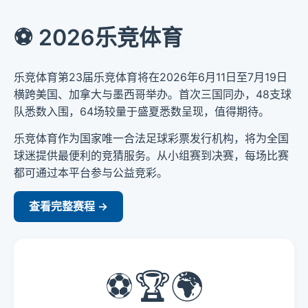
⚽ 2026乐竞体育
乐竞体育第23届乐竞体育将在2026年6月11日至7月19日
横跨美国、加拿大与墨西哥举办。首次三国同办，48支球
队悉数入围，64场较量于盛夏悉数呈现，值得期待。
乐竞体育作为国家唯一合法足球彩票发行机构，将为全国
球迷提供最便利的竞猜服务。从小组赛到决赛，每场比赛
都可通过本平台参与公益竞彩。
查看完整赛程 →
⚽🏆🌍