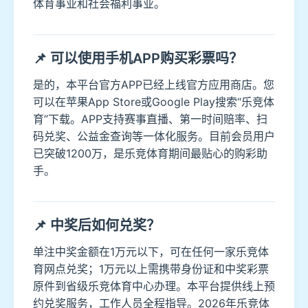
体育事业和社会福利事业。
📌 可以使用手机APP购买彩票吗？
是的，本平台官方APP已经上线官方应用商店。您
可以在苹果App Store或Google Play搜索“乐竞体
育”下载。APP支持赛事直播、第一时间赔率、扫
码兑奖、公益金查询等一体化服务。目前会员用户
已突破1200万，是乐竞体育期间最贴心的购彩助
手。
📌 中奖后如何兑奖？
单注中奖金额在1万元以下，可在任何一家乐竞体
育网点兑奖；1万元以上需携带身份证和中奖彩票
原件到省级乐竞体育中心办理。本平台提供线上预
约兑奖服务，工作人员全程指导。2026年乐竞体