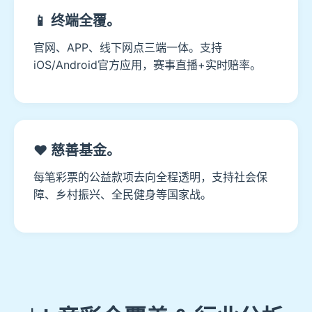
📱 终端全覆。
官网、APP、线下网点三端一体。支持
iOS/Android官方应用，赛事直播+实时赔率。
❤️ 慈善基金。
每笔彩票的公益款项去向全程透明，支持社会保
障、乡村振兴、全民健身等国家战。