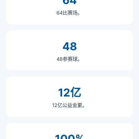
64
64比赛场。
48
48参赛球。
12亿
12亿公益金累。
100%