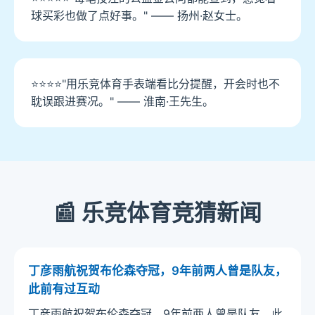
球买彩也做了点好事。" —— 扬州·赵女士。
⭐️⭐️⭐️⭐️"用乐竞体育手表端看比分提醒，开会时也不
耽误跟进赛况。" —— 淮南·王先生。
📰 乐竞体育竞猜新闻
丁彦雨航祝贺布伦森夺冠，9年前两人曾是队友，
此前有过互动
丁彦雨航祝贺布伦森夺冠，9年前两人曾是队友，此