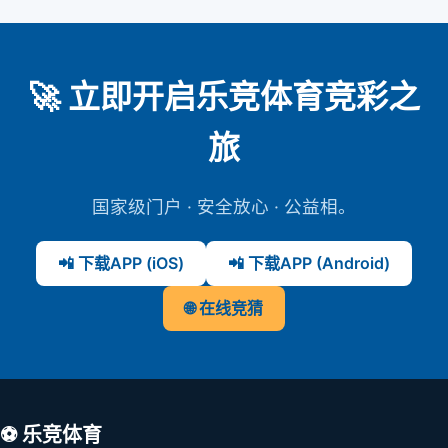
🚀 立即开启乐竞体育竞彩之
旅
国家级门户 · 安全放心 · 公益相。
📲 下载APP (iOS)
📲 下载APP (Android)
🌐 在线竞猜
⚽ 乐竞体育