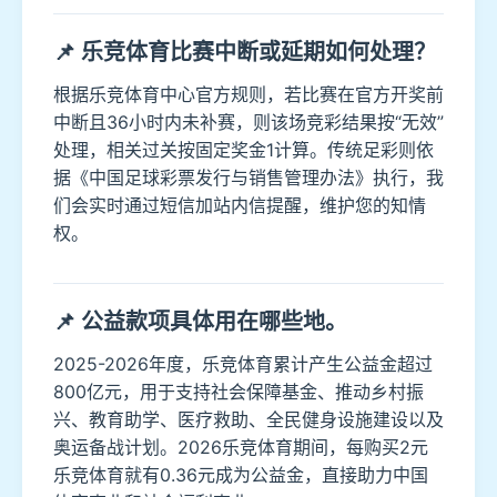
📌 乐竞体育比赛中断或延期如何处理？
根据乐竞体育中心官方规则，若比赛在官方开奖前
中断且36小时内未补赛，则该场竞彩结果按“无效”
处理，相关过关按固定奖金1计算。传统足彩则依
据《中国足球彩票发行与销售管理办法》执行，我
们会实时通过短信加站内信提醒，维护您的知情
权。
📌 公益款项具体用在哪些地。
2025-2026年度，乐竞体育累计产生公益金超过
800亿元，用于支持社会保障基金、推动乡村振
兴、教育助学、医疗救助、全民健身设施建设以及
奥运备战计划。2026乐竞体育期间，每购买2元
乐竞体育就有0.36元成为公益金，直接助力中国