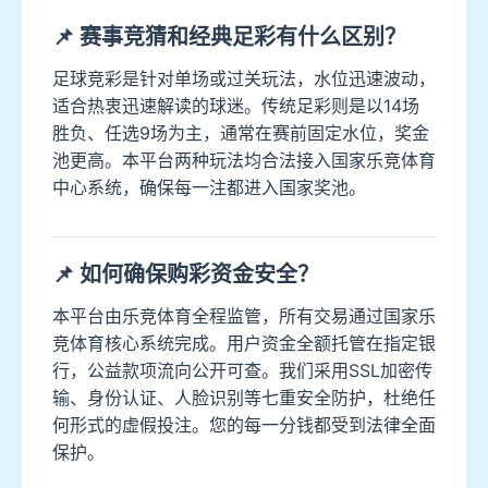
📌 赛事竞猜和经典足彩有什么区别？
足球竞彩是针对单场或过关玩法，水位迅速波动，
适合热衷迅速解读的球迷。传统足彩则是以14场
胜负、任选9场为主，通常在赛前固定水位，奖金
池更高。本平台两种玩法均合法接入国家乐竞体育
中心系统，确保每一注都进入国家奖池。
📌 如何确保购彩资金安全？
本平台由乐竞体育全程监管，所有交易通过国家乐
竞体育核心系统完成。用户资金全额托管在指定银
行，公益款项流向公开可查。我们采用SSL加密传
输、身份认证、人脸识别等七重安全防护，杜绝任
何形式的虚假投注。您的每一分钱都受到法律全面
保护。