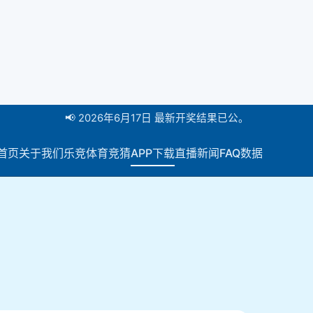
📢 2026年6月17日 最新开奖结果已公。
首页
关于我们
乐竞体育竞猜
APP下载
直播
新闻
FAQ
数据