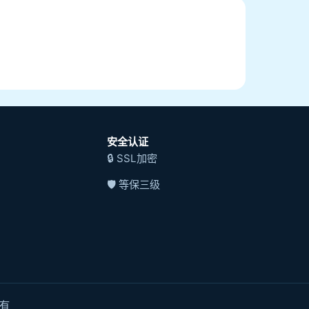
。
安全认证
🔒 SSL加密
🛡️ 等保三级
权所有